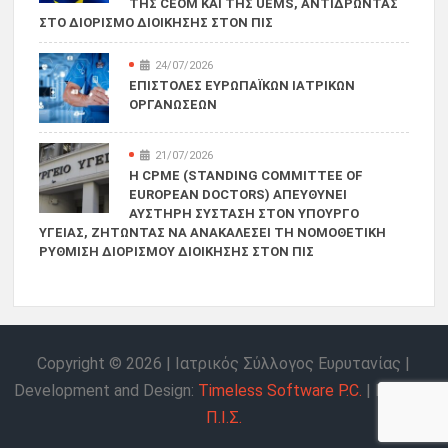
ΤΗΣ CEOM ΚΑΙ ΤΗΣ UEMS, ΑΝΤΙΔΡΏΝΤΑΣ
ΣΤΟ ΔΙΟΡΙΣΜΌ ΔΙΟΊΚΗΣΗΣ ΣΤΟΝ ΠΙΣ
24/07/2026
ΕΠΙΣΤΟΛΈΣ ΕΥΡΩΠΑΪΚΏΝ ΙΑΤΡΙΚΏΝ
ΟΡΓΑΝΏΣΕΩΝ
21/07/2026
Η CPME (STANDING COMMITTEE OF
EUROPEAN DOCTORS) ΑΠΕΥΘΎΝΕΙ
ΑΥΣΤΗΡΉ ΣΎΣΤΑΣΗ ΣΤΟΝ ΥΠΟΥΡΓΌ
ΥΓΕΊΑΣ, ΖΗΤΏΝΤΑΣ ΝΑ ΑΝΑΚΑΛΈΣΕΙ ΤΗ ΝΟΜΟΘΕΤΙΚΉ
ΡΎΘΜΙΣΗ ΔΙΟΡΙΣΜΟΎ ΔΙΟΊΚΗΣΗΣ ΣΤΟΝ ΠΙΣ
Copyright © 2026 | Ιατρικός Σύλλογος Ευρυτανίας |
Develοpment and Design:
Timeless Software P.C.
| Hosting:
Π.Ι.Σ.