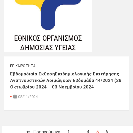
ΕΠΙΚΑΙΡΌΤΗΤΑ
Εβδομαδιαία ΈκθεσηΕπιδημιολογικής Επιτήρησης
Αναπνευστικών Λοιμώξεων Εβδομάδα 44/2024 (28
Οκτωβρίου 2024 – 03 Νοεμβρίου 2024
08/11/2024
Σελιδοποίηση
Προηγούμενα
1
…
4
5
6